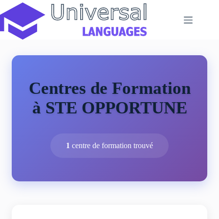
Passer
au
contenu
Centres de Formation
à STE OPPORTUNE
1
centre de formation trouvé