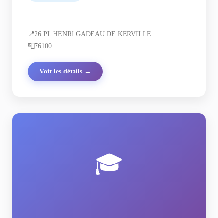
📍
26 PL HENRI GADEAU DE KERVILLE
📮
76100
Voir les détails →
🎓