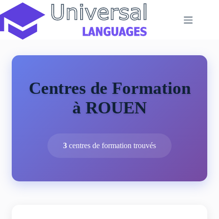
Passer
au
contenu
Centres de Formation
à ROUEN
3
centres de formation trouvés