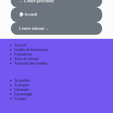
← Centre précédent
🏠 Accueil
Centre suivant →
Accueil
Guides & Ressources
Formations
Tests de niveau
Annuaire des centres
Actualités
À propos
Glossaire
Étymologie
Contact