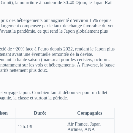
/nuit), la nourriture à hauteur de 30-40 €/jour, le Japan Rail
es prix des hébergements ont augmenté d’environ 15% depuis
t largement compensée par le taux de change favorable du yen
qu’avant la pandémie, ce qui rend le Japon globalement plus
écié de ~20% face à l’euro depuis 2022, rendant le Japon plus
enant avant une éventuelle remontée de la devise.
endant la haute saison (mars-mai pour les cerisiers, octobre-
otamment sur les vols et hébergements. À l’inverse, la basse
arifs nettement plus doux.
et voyage Japon. Combien faut-il débourser pour un billet
nie, la classe et surtout la période.
ison
Durée
Compagnies
Air France, Japan
12h-13h
Airlines, ANA