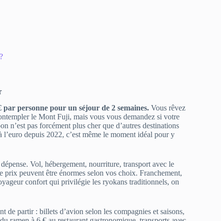
?
r
 € par personne pour un séjour de 2 semaines.
Vous rêvez
ontempler le Mont Fuji, mais vous vous demandez si votre
on n’est pas forcément plus cher que d’autres destinations
e à l’euro depuis 2022, c’est même le moment idéal pour y
dépense. Vol, hébergement, nourriture, transport avec le
de prix peuvent être énormes selon vos choix. Franchement,
yageur confort qui privilégie les ryokans traditionnels, on
 de partir : billets d’avion selon les compagnies et saisons,
 du ramen à 6 € au restaurant gastronomique, transports avec