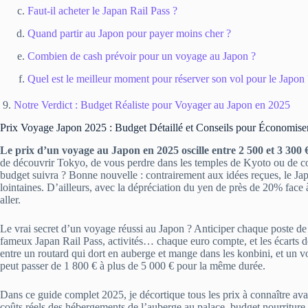
Faut-il acheter le Japan Rail Pass ?
Quand partir au Japon pour payer moins cher ?
Combien de cash prévoir pour un voyage au Japon ?
Quel est le meilleur moment pour réserver son vol pour le Japon 
Notre Verdict : Budget Réaliste pour Voyager au Japon en 2025
Prix Voyage Japon 2025 : Budget Détaillé et Conseils pour Économise
Le prix d’un voyage au Japon en 2025 oscille entre 2 500 et 3 300
de découvrir Tokyo, de vous perdre dans les temples de Kyoto ou de c
budget suivra ? Bonne nouvelle : contrairement aux idées reçues, le Jap
lointaines. D’ailleurs, avec la dépréciation du yen de près de 20% fac
aller.
Le vrai secret d’un voyage réussi au Japon ? Anticiper chaque poste de 
fameux Japan Rail Pass, activités… chaque euro compte, et les écarts 
entre un routard qui dort en auberge et mange dans les konbini, et un vo
peut passer de 1 800 € à plus de 5 000 € pour la même durée.
Dans ce guide complet 2025, je décortique tous les prix à connaître avant
coûts réels des hébergements de l’auberge au palace, budget nourriture