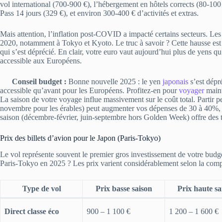
vol international (700-900 €), l’hébergement en hôtels corrects (80-100 €
Pass 14 jours (329 €), et environ 300-400 € d’activités et extras.
Mais attention, l’inflation post-COVID a impacté certains secteurs. L
2020, notamment à Tokyo et Kyoto. Le truc à savoir ? Cette hausse es
qui s’est déprécié. En clair, votre euro vaut aujourd’hui plus de yens 
accessible aux Européens.
Conseil budget :
Bonne nouvelle 2025 : le yen
japonais
s’est dépr
accessible qu’avant pour les Européens. Profitez-en pour
voyager
maint
La saison de votre voyage influe massivement sur le coût total. Partir p
novembre pour les érables) peut augmenter vos dépenses de 30 à 40%, n
saison (décembre-février, juin-septembre hors Golden Week) offre des t
Prix des billets d’avion pour le Japon (Paris-Tokyo)
Le vol représente souvent le premier gros investissement de votre budg
Paris-Tokyo en 2025 ? Les prix varient considérablement selon la compag
Type de vol
Prix basse saison
Prix haute sa
Direct classe éco
900 – 1 100 €
1 200 – 1 600 €