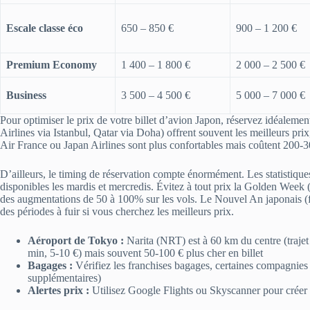
Escale classe éco
650 – 850 €
900 – 1 200 €
Premium Economy
1 400 – 1 800 €
2 000 – 2 500 €
Business
3 500 – 4 500 €
5 000 – 7 000 €
Pour optimiser le prix de votre billet d’avion Japon, réservez idéaleme
Airlines via Istanbul, Qatar via Doha) offrent souvent les meilleurs pri
Air France ou Japan Airlines sont plus confortables mais coûtent 200-3
D’ailleurs, le timing de réservation compte énormément. Les statistique
disponibles les mardis et mercredis. Évitez à tout prix la Golden Week (f
des augmentations de 50 à 100% sur les vols. Le Nouvel An japonais (
des périodes à fuir si vous cherchez les meilleurs prix.
Aéroport de Tokyo :
Narita (NRT) est à 60 km du centre (traje
min, 5-10 €) mais souvent 50-100 € plus cher en billet
Bagages :
Vérifiez les franchises bagages, certaines compagnies 
supplémentaires)
Alertes prix :
Utilisez Google Flights ou Skyscanner pour créer de