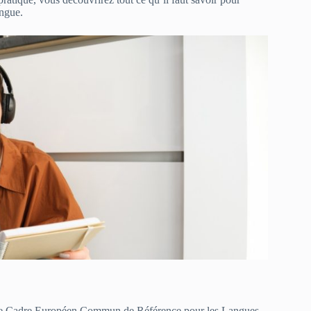
angue.
le Cadre Européen Commun de Référence pour les Langues