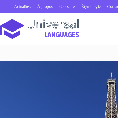
Passer
Actualités
À propos
Glossaire
Étymologie
Conta
au
contenu