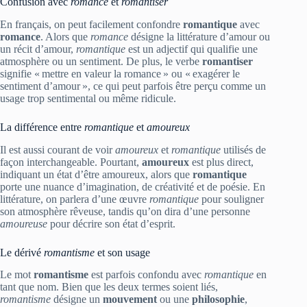
Confusion avec
romance
et
romantiser
En français, on peut facilement confondre
romantique
avec
romance
. Alors que
romance
désigne la littérature d’amour ou
un récit d’amour,
romantique
est un adjectif qui qualifie une
atmosphère ou un sentiment. De plus, le verbe
romantiser
signifie « mettre en valeur la romance » ou « exagérer le
sentiment d’amour », ce qui peut parfois être perçu comme un
usage trop sentimental ou même ridicule.
La différence entre
romantique
et
amoureux
Il est aussi courant de voir
amoureux
et
romantique
utilisés de
façon interchangeable. Pourtant,
amoureux
est plus direct,
indiquant un état d’être amoureux, alors que
romantique
porte une nuance d’imagination, de créativité et de poésie. En
littérature, on parlera d’une œuvre
romantique
pour souligner
son atmosphère rêveuse, tandis qu’on dira d’une personne
amoureuse
pour décrire son état d’esprit.
Le dérivé
romantisme
et son usage
Le mot
romantisme
est parfois confondu avec
romantique
en
tant que nom. Bien que les deux termes soient liés,
romantisme
désigne un
mouvement
ou une
philosophie
,