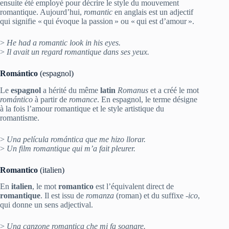
ensuite été employé pour décrire le style du mouvement
romantique. Aujourd’hui,
romantic
en anglais est un adjectif
qui signifie « qui évoque la passion » ou « qui est d’amour ».
>
He had a romantic look in his eyes.
>
Il avait un regard romantique dans ses yeux.
Romántico
(espagnol)
Le
espagnol
a hérité du même
latin
Romanus
et a créé le mot
romántico
à partir de
romance
. En espagnol, le terme désigne
à la fois l’amour romantique et le style artistique du
romantisme.
>
Una película romántica que me hizo llorar.
>
Un film romantique qui m’a fait pleurer.
Romantico
(italien)
En
italien
, le mot
romantico
est l’équivalent direct de
romantique
. Il est issu de
romanza
(roman) et du suffixe
‑ico
,
qui donne un sens adjectival.
>
Una canzone romantica che mi fa sognare.