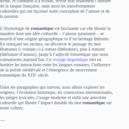
terme, et comment il a évolué, révèle non seulement l’histoire
de la langue française, mais aussi les transformations
culturelles qui ont façonné notre conception de l’amour et de
la passion.
L’étymologie de
romantique
est fascinante car elle illustre la
manière dont une idée culturelle – l’amour passionné – se
nourrit d’une origine géographique et d’un héritage littéraire.
En retraçant ses racines, on découvre le passage du mot
Romanus
(« romain ») à
roman
(littérature), puis à
romant
(littérature d’amour), jusqu’à l’adjectif
romantique
que nous
connaissons aujourd’hui. Ce
voyage linguistique
met en
lumière les interactions entre les langues romanes, l’influence
de la poésie médiévale et l’émergence du mouvement
romantique du XIXᵉ siècle.
Dans les paragraphes qui suivent, nous allons explorer les
origines, l’évolution historique, les connexions internationales,
les pièges lexicales, l’usage moderne et enfin une anecdote
culturelle qui illustre l’impact durable du mot
romantique
sur
notre culture.
—