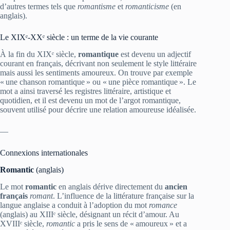
d’autres termes tels que
romantisme
et
romanticisme
(en
anglais).
Le XIXᵉ‑XXᵉ siècle : un terme de la vie courante
À la fin du XIXᵉ siècle,
romantique
est devenu un adjectif
courant en français, décrivant non seulement le style littéraire
mais aussi les sentiments amoureux. On trouve par exemple
« une chanson romantique » ou « une pièce romantique ». Le
mot a ainsi traversé les registres littéraire, artistique et
quotidien, et il est devenu un mot de l’argot romantique,
souvent utilisé pour décrire une relation amoureuse idéalisée.
—
Connexions internationales
Romantic
(anglais)
Le mot
romantic
en anglais dérive directement du
ancien
français
romant
. L’influence de la littérature française sur la
langue anglaise a conduit à l’adoption du mot
romance
(anglais) au XIIIᵉ siècle, désignant un récit d’amour. Au
XVIIIᵉ siècle,
romantic
a pris le sens de « amoureux » et a