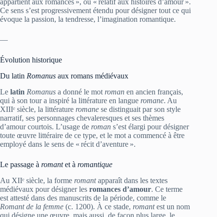
appartient aux romances », ou « relatif aux histoires d’amour ».
Ce sens s’est progressivement étendu pour désigner tout ce qui
évoque la passion, la tendresse, l’imagination romantique.
—
Évolution historique
Du latin
Romanus
aux romans médiévaux
Le
latin
Romanus
a donné le mot
roman
en ancien français,
qui à son tour a inspiré la littérature en langue
romane
. Au
XIIIᵉ siècle, la littérature
romane
se distinguait par son style
narratif, ses personnages chevaleresques et ses thèmes
d’amour courtois. L’usage de
roman
s’est élargi pour désigner
toute œuvre littéraire de ce type, et le mot a commencé à être
employé dans le sens de « récit d’aventure ».
Le passage à
romant
et à
romantique
Au XIIᵉ siècle, la forme
romant
apparaît dans les textes
médiévaux pour désigner les
romances d’amour
. Ce terme
est attesté dans des manuscrits de la période, comme le
Romant de la femme
(c. 1200). À ce stade,
romant
est un nom
qui désigne une œuvre, mais aussi, de façon plus large, le