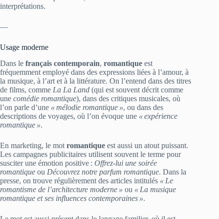
interprétations.
—
Usage moderne
Dans le
français contemporain
,
romantique
est
fréquemment employé dans des expressions liées à l’amour, à
la musique, à l’art et à la littérature. On l’entend dans des titres
de films, comme
La La Land
(qui est souvent décrit comme
une
comédie romantique
), dans des critiques musicales, où
l’on parle d’une
« mélodie romantique »
, ou dans des
descriptions de voyages, où l’on évoque une
« expérience
romantique »
.
En marketing, le mot
romantique
est aussi un atout puissant.
Les campagnes publicitaires utilisent souvent le terme pour
susciter une émotion positive :
Offrez-lui une soirée
romantique
ou
Découvrez notre parfum romantique
. Dans la
presse, on trouve régulièrement des articles intitulés
« Le
romantisme de l’architecture moderne »
ou
« La musique
romantique et ses influences contemporaines »
.
Le mot est aussi présent dans le langage familier, où il est