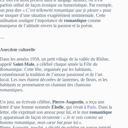
parfois utilisé de façon ironique ou humoristique. Par exemple,
on peut dire
« C’est tellement romantique que je pleure »
pour
se moquer d’une situation exagérément sentimentale. Cette
utilisation souligne l’importance de
romantique
comme
marqueur de l’attitude envers la passion et la poésie.
—
Anecdote culturelle
Dans les années 1950, un petit village de la vallée du Rhône,
appelé
Saint‑Malo
, a célébré chaque année la
Fête du
Romantique
. Cette fête, organisée par les habitants,
commémorait la tradition de l’amour passionné et de l’art
local. Les rues étaient décorées de lanternes, de fleurs, et les
habitants se promenaient en chantant des chansons
romantiques
.
Un jour, un écrivain célèbre,
Pierre‑Augustin
, a reçu une
lettre d’une femme nommée
Élodie
, qui vivait à
Paris
. Dans la
lettre, elle exprimait son amour pour lui, et le mot
romantique
y apparaissait de façon récurrente :
« Je te vois comme un
homme romantique, mon cœur bat pour toi »
.
Pierre‑Augustin, touché, a décidé de publier un roman intitulé