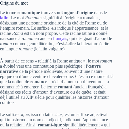
Origine du mot
Le terme
romantique
trouve son
langue d’origine
dans le
latin
. Le mot
Romanus
signifiait à l’origine « romain »,
désignant une personne originaire de la cité de Rome ou de
l’empire romain. Le suffixe
‑us
indique l’appartenance, et la
racine
Roma
est un nom propre. Cette racine latine a donné
naissance à
roman
en ancien
français
, qui désignait d’abord le
roman
comme genre littéraire, c’est‑à‑dire la littérature écrite
en langue
romane
(le latin vulgaire).
À partir de ce sens « relatif à la Rome antique », le mot
roman
a évolué vers une connotation plus spécifique : l’
œuvre
narrative
de la période médiévale, souvent d’une nature
épique ou d’une aventure chevaleresque. C’est à ce moment-là
que la notion de
romance
– récit d’amour ou d’aventure – a
commencé à émerger. Le terme
romant
(ancien français) a
désigné ces récits d’amour, d’aventure ou de quête, et était
déjà utilisé au XIIᵉ siècle pour qualifier les histoires d’amour
courtois.
Le suffixe
‑ique
, issu du latin
‑icus
, est un suffixe adjectival
qui transforme un nom en adjectif, indiquant l’appartenance
ou la relation. Ainsi,
romant‑ique
signifie littéralement « qui