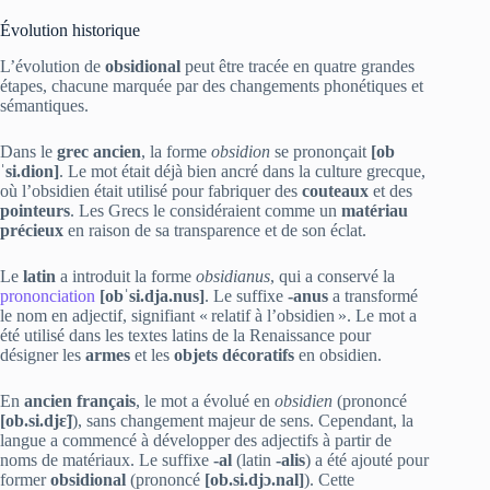
Évolution historique
L’évolution de
obsidional
peut être tracée en quatre grandes
étapes, chacune marquée par des changements phonétiques et
sémantiques.
Dans le
grec ancien
, la forme
obsidion
se prononçait
[ob
ˈsi.dion]
. Le mot était déjà bien ancré dans la culture grecque,
où l’obsidien était utilisé pour fabriquer des
couteaux
et des
pointeurs
. Les Grecs le considéraient comme un
matériau
précieux
en raison de sa transparence et de son éclat.
Le
latin
a introduit la forme
obsidianus
, qui a conservé la
prononciation
[obˈsi.dja.nus]
. Le suffixe
‑anus
a transformé
le nom en adjectif, signifiant « relatif à l’obsidien ». Le mot a
été utilisé dans les textes latins de la Renaissance pour
désigner les
armes
et les
objets décoratifs
en obsidien.
En
ancien français
, le mot a évolué en
obsidien
(prononcé
[ob.si.djɛ̃]
), sans changement majeur de sens. Cependant, la
langue a commencé à développer des adjectifs à partir de
noms de matériaux. Le suffixe
‑al
(latin
‑alis
) a été ajouté pour
former
obsidional
(prononcé
[ob.si.djɔ.nal]
). Cette