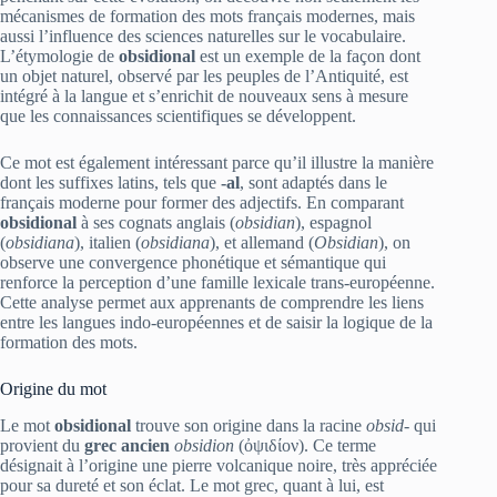
mécanismes de formation des mots français modernes, mais
aussi l’influence des sciences naturelles sur le vocabulaire.
L’étymologie de
obsidional
est un exemple de la façon dont
un objet naturel, observé par les peuples de l’Antiquité, est
intégré à la langue et s’enrichit de nouveaux sens à mesure
que les connaissances scientifiques se développent.
Ce mot est également intéressant parce qu’il illustre la manière
dont les suffixes latins, tels que
‑al
, sont adaptés dans le
français moderne pour former des adjectifs. En comparant
obsidional
à ses cognats anglais (
obsidian
), espagnol
(
obsidiana
), italien (
obsidiana
), et allemand (
Obsidian
), on
observe une convergence phonétique et sémantique qui
renforce la perception d’une famille lexicale trans‑européenne.
Cette analyse permet aux apprenants de comprendre les liens
entre les langues indo‑européennes et de saisir la logique de la
formation des mots.
Origine du mot
Le mot
obsidional
trouve son origine dans la racine
obsid-
qui
provient du
grec ancien
obsidion
(ὀψιδίον). Ce terme
désignait à l’origine une pierre volcanique noire, très appréciée
pour sa dureté et son éclat. Le mot grec, quant à lui, est