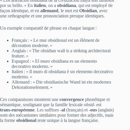
« Los artefactos obsidiana de la civilización maya son famosos
por su brillo. » En
italien
, on a
obsidiana
, qui est employé de
façon identique, et en
allemand
, le mot est
Obsidian
, avec
une orthographe et une prononciation presque identiques.
Un exemple comparatif de phrase en chaque langue :
Français : « Le mur obsidional est un élément de
décoration moderne. »
Anglais : « The obsidian wall is a striking architectural
feature. »
Espagnol : « El muro obsidiana es un elemento
decorativo moderno. »
Italien : « Il muro di obsidiana è un elemento decorativo
moderno. »
Allemand : « Die obsidianische Wand ist ein modernes
Dekorationselement. »
Ces comparaisons montrent une
convergence
phonétique et
sémantique, soulignant que la famille lexicale
obsid‑
est
trans‑européenne
. Les suffixes
‑al
(français) et
‑ous
(anglais)
sont des mécanismes similaires pour former des adjectifs, mais
la forme
obsidional
reste unique à la langue française.