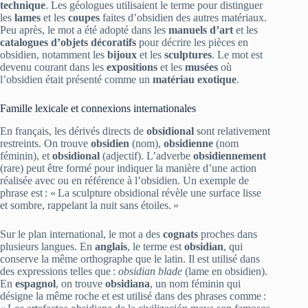
technique
. Les géologues utilisaient le terme pour distinguer
les
lames
et les
coupes
faites d’obsidien des autres matériaux.
Peu après, le mot a été adopté dans les
manuels d’art
et les
catalogues d’objets décoratifs
pour décrire les pièces en
obsidien, notamment les
bijoux
et les
sculptures
. Le mot est
devenu courant dans les
expositions
et les
musées
où
l’obsidien était présenté comme un
matériau exotique
.
Famille lexicale et connexions internationales
En français, les dérivés directs de
obsidional
sont relativement
restreints. On trouve
obsidien
(nom),
obsidienne
(nom
féminin), et
obsidional
(adjectif). L’adverbe
obsidiennement
(rare) peut être formé pour indiquer la manière d’une action
réalisée avec ou en référence à l’obsidien. Un exemple de
phrase est : « La sculpture obsidional révèle une surface lisse
et sombre, rappelant la nuit sans étoiles. »
Sur le plan international, le mot a des
cognats
proches dans
plusieurs langues. En
anglais
, le terme est
obsidian
, qui
conserve la même orthographe que le latin. Il est utilisé dans
des expressions telles que :
obsidian blade
(lame en obsidien).
En
espagnol
, on trouve
obsidiana
, un nom féminin qui
désigne la même roche et est utilisé dans des phrases comme :