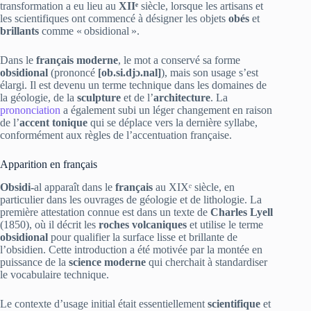
transformation a eu lieu au
XIIᵉ
siècle, lorsque les artisans et
les scientifiques ont commencé à désigner les objets
obés
et
brillants
comme « obsidional ».
Dans le
français moderne
, le mot a conservé sa forme
obsidional
(prononcé
[ob.si.djɔ.nal]
), mais son usage s’est
élargi. Il est devenu un terme technique dans les domaines de
la géologie, de la
sculpture
et de l’
architecture
. La
prononciation
a également subi un léger changement en raison
de l’
accent tonique
qui se déplace vers la dernière syllabe,
conformément aux règles de l’accentuation française.
Apparition en français
Obsidi‑
al apparaît dans le
français
au XIXᵉ siècle, en
particulier dans les ouvrages de géologie et de lithologie. La
première attestation connue est dans un texte de
Charles Lyell
(1850), où il décrit les
roches volcaniques
et utilise le terme
obsidional
pour qualifier la surface lisse et brillante de
l’obsidien. Cette introduction a été motivée par la montée en
puissance de la
science moderne
qui cherchait à standardiser
le vocabulaire technique.
Le contexte d’usage initial était essentiellement
scientifique
et