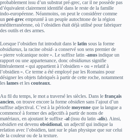
probablement issu d’un substrat pré‑grec, car il ne possède pas
d’équivalent clairement identifié dans le reste de la famille
indo‑européenne. Néanmoins, on peut le considérer comme
un
pré‑grec
emprunté à un peuple autochtone de la région
méditerranéenne, où l’obsidien était déjà utilisé pour fabriquer
des outils et des armes.
Lorsque l’obsidien fut introduit dans le
latin
sous la forme
obsidianus
, la racine
obsid-
a conservé son sens premier de
« pierre volcanique noire ». Le suffixe latin
‑anus
indique un
rapport ou une appartenance, donc
obsidianus
signifie
littéralement « qui appartient à l’obsidien » ou « relatif à
l’obsidien ». Ce terme a été employé par les Romains pour
désigner les objets fabriqués à partir de cette roche, notamment
les
lames
et les
couteaux
.
Au fil du temps, le mot a traversé les siècles. Dans le
français
ancien
, on trouve encore la forme
obsidien
sans l’ajout d’un
suffixe adjectival. C’est à la période
moyenne
que la langue a
commencé à former des adjectifs à partir de noms de
matériaux, en ajoutant le suffixe
‑al
(issu du latin
‑alis
). Ainsi,
obsidien
est devenu
obsidional
, un adjectif qui indique la
relation avec l’obsidien, tant sur le plan physique que sur celui
de la couleur ou de la texture.