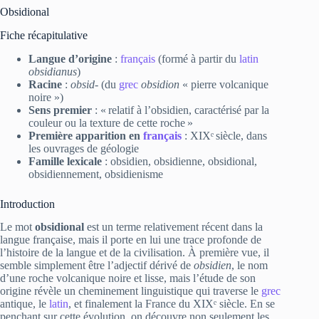
Obsidional
Fiche récapitulative
Langue d’origine
:
français
(formé à partir du
latin
obsidianus
)
Racine
:
obsid-
(du
grec
obsidion
« pierre volcanique
noire »)
Sens premier
: « relatif à l’obsidien, caractérisé par la
couleur ou la texture de cette roche »
Première apparition en
français
: XIXᵉ siècle, dans
les ouvrages de géologie
Famille lexicale
: obsidien, obsidienne, obsidional,
obsidiennement, obsidienisme
Introduction
Le mot
obsidional
est un terme relativement récent dans la
langue française, mais il porte en lui une trace profonde de
l’histoire de la langue et de la civilisation. À première vue, il
semble simplement être l’adjectif dérivé de
obsidien
, le nom
d’une roche volcanique noire et lisse, mais l’étude de son
origine révèle un cheminement linguistique qui traverse le
grec
antique, le
latin
, et finalement la France du XIXᵉ siècle. En se
penchant sur cette évolution, on découvre non seulement les