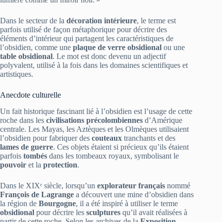
Dans le secteur de la
décoration intérieure
, le terme est
parfois utilisé de façon métaphorique pour décrire des
éléments d’intérieur qui partagent les caractéristiques de
l’obsidien, comme une
plaque de verre obsidional
ou une
table obsidional
. Le mot est donc devenu un adjectif
polyvalent, utilisé à la fois dans les domaines scientifiques et
artistiques.
Anecdote culturelle
Un fait historique fascinant lié à l’obsidien est l’usage de cette
roche dans les
civilisations précolombiennes
d’Amérique
centrale. Les Mayas, les Aztèques et les Olmèques utilisaient
l’obsidien pour fabriquer des
couteaux
tranchants et des
lames de guerre
. Ces objets étaient si précieux qu’ils étaient
parfois
tombés
dans les tombeaux royaux, symbolisant le
pouvoir
et la
protection
.
Dans le XIXᵉ siècle, lorsqu’un
explorateur français
nommé
François de Lagrange
a découvert une mine d’obsidien dans
la région de
Bourgogne
, il a été inspiré à utiliser le terme
obsidional
pour décrire les
sculptures
qu’il avait réalisées à
partir de cette roche. Selon les archives de la
Exposition