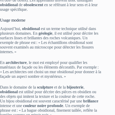
vs
obs‑
de
obsol
). Les apprenants doivent donc distinguer
obsidional
de
obsolescent
en se référant à leur sens et à leur
usage spécifique.
Usage moderne
Aujourd’hui,
obsidional
est un terme technique utilisé dans
plusieurs domaines. En
géologie
, il est utilisé pour décrire les
surfaces lisses et brillantes des roches volcaniques. Un
exemple de phrase est : « Les échantillons obsidional sont
souvent examinés au microscope pour détecter les fissures
internes. »
En
architecture
, le mot est employé pour qualifier les
matériaux de façade ou les éléments décoratifs. Par exemple :
« Les architectes ont choisi un mur obsidional pour donner à la
façade un aspect sombre et mystérieux. »
Dans le domaine de la
sculpture
et de la
bijouterie
,
obsidional
est utilisé pour décrire des pièces en obsidien ou
des objets qui imitent la texture et la couleur de cette roche.
Un bijou obsidional est souvent caractérisé par une
brillance
intense et une
couleur noire profonde
. Un exemple de
phrase est : « La bague obsidional, finement taillée, reflète la
lumière comme un miroir noir. »