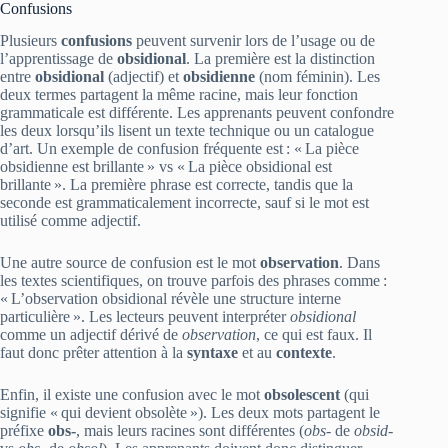
Confusions
Plusieurs
confusions
peuvent survenir lors de l’usage ou de
l’apprentissage de
obsidional
. La première est la distinction
entre
obsidional
(adjectif) et
obsidienne
(nom féminin). Les
deux termes partagent la même racine, mais leur fonction
grammaticale est différente. Les apprenants peuvent confondre
les deux lorsqu’ils lisent un texte technique ou un catalogue
d’art. Un exemple de confusion fréquente est : « La pièce
obsidienne est brillante » vs « La pièce obsidional est
brillante ». La première phrase est correcte, tandis que la
seconde est grammaticalement incorrecte, sauf si le mot est
utilisé comme adjectif.
Une autre source de confusion est le mot
observation
. Dans
les textes scientifiques, on trouve parfois des phrases comme :
« L’observation obsidional révèle une structure interne
particulière ». Les lecteurs peuvent interpréter
obsidional
comme un adjectif dérivé de
observation
, ce qui est faux. Il
faut donc prêter attention à la
syntaxe
et au
contexte
.
Enfin, il existe une confusion avec le mot
obsolescent
(qui
signifie « qui devient obsolète »). Les deux mots partagent le
préfixe
obs‑
, mais leurs racines sont différentes (
obs‑
de
obsid-