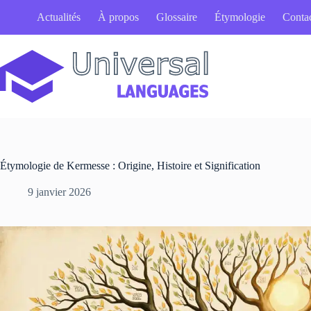
Passer
Actualités
À propos
Glossaire
Étymologie
Conta
au
contenu
Étymologie de Kermesse : Origine, Histoire et Signification
9 janvier 2026