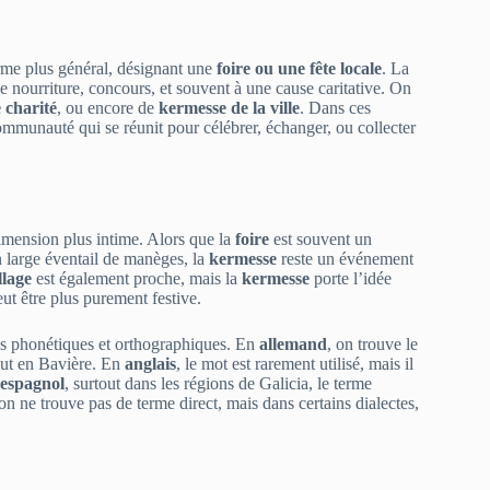
erme plus général, désignant une
foire ou une fête locale
. La
de nourriture, concours, et souvent à une cause caritative. On
 charité
, ou encore de
kermesse de la ville
. Dans ces
mmunauté qui se réunit pour célébrer, échanger, ou collecter
imension plus intime. Alors que la
foire
est souvent un
 large éventail de manèges, la
kermesse
reste un événement
llage
est également proche, mais la
kermesse
porte l’idée
ut être plus purement festive.
ns phonétiques et orthographiques. En
allemand
, on trouve le
tout en Bavière. En
anglais
, le mot est rarement utilisé, mais il
espagnol
, surtout dans les régions de Galicia, le terme
 on ne trouve pas de terme direct, mais dans certains dialectes,