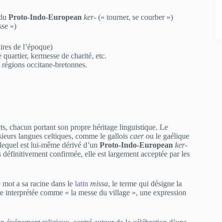
du
Proto‑Indo‑European
ker‑
(« tourner, se courber »)
se »)
aires de l’époque)
 quartier, kermesse de charité, etc.
 régions occitane‑bretonnes.
s, chacun portant son propre héritage linguistique. Le
usieurs langues celtiques, comme le gallois
caer
ou le gaélique
 lequel est lui‑même dérivé d’un
Proto‑Indo‑European
ker‑
as définitivement confirmée, elle est largement acceptée par les
e mot a sa racine dans le
latin
missa
, le terme qui désigne la
e interprétée comme « la messe du village », une expression