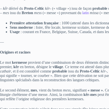
–
kêr
dérivé du
Proto‑Celtic
kēr‑
(« village ») issu de façon
probable
–
mes
issu du
Breton
mess
(« messe ») provenant du
latin
missa
(« mes
Première attestation française
: 1690 (attesté dans les dictionn
Sens moderne
: foire, fête locale, kermesse scolaire, kermesse de
Usage
: courant en France, Belgique, Suisse, Canada, et dans les
—
Origines et racines
Le mot
kermesse
provient d’une combinaison de deux éléments distinct
premier,
kêr
en breton, désigne le
village
. Ce terme est attesté dans pl
cathair
, et il est considéré comme
probable
issu du
Proto‑Celtic
kēr‑
,
qui signifie « tourner, se courber ». Bien que cette dérivation ne soit p
linguistes spécialisés dans la reconstruction des langues celtiques.
Le second élément,
mes
, vient du breton
mess
, signifiant
« messe »
. C
liturgie chrétienne d’une messe. Ainsi, la combinaison
kêr‑mes
peut êtr
qui reflète l’origine religieuse des premières kermesses.