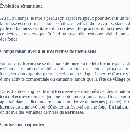
Évolution sémantique
Au fil du temps, le mot a perdu son aspect religieux pour devenir un t
kermesse est désormais associée à des activités ludiques : jeux, stands 
parle de
kermesse scolaire
, de
kermesse de quartier
, de
kermesse de
contextes, le mot évoque l’idée d’un rassemblement convivial, d’une co
des fonds.
Comparaison avec d’autres termes de même sens
En français,
kermesse
se distingue de
foire
ou de
fête foraine
par sa d
événement grandiose, mobilisant de nombreux visiteurs et proposant un
local, souvent organisé par une école ou un village. Le terme
fête de vi
d’une activité commerciale ou caritative, tandis que la
fête de village
pe
Dans d’autres langues, le mot
kermesse
a été adopté avec des variatio
terme
Kermesse
qui désigne une petite foire ou un carnaval local, sur
apparaît dans le dictionnaire comme un dérivé de
kermes
(insecte). En
kermés
est employé pour désigner un festival ou une foire. En
italien
,
on trouve des variantes dérivées de
kermesse
.
Confusions fréquentes