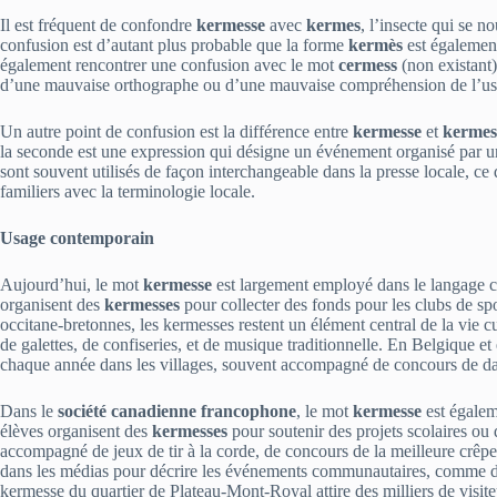
Il est fréquent de confondre
kermesse
avec
kermes
, l’insecte qui se n
confusion est d’autant plus probable que la forme
kermès
est également
également rencontrer une confusion avec le mot
cermess
(non existant
d’une mauvaise orthographe ou d’une mauvaise compréhension de l’us
Un autre point de confusion est la différence entre
kermesse
et
kermes
la seconde est une expression qui désigne un événement organisé par un 
sont souvent utilisés de façon interchangeable dans la presse locale, ce
familiers avec la terminologie locale.
Usage contemporain
Aujourd’hui, le mot
kermesse
est largement employé dans le langage co
organisent des
kermesses
pour collecter des fonds pour les clubs de spo
occitane‑bretonnes, les kermesses restent un élément central de la vie cu
de galettes, de confiseries, et de musique traditionnelle. En Belgique et
chaque année dans les villages, souvent accompagné de concours de dans
Dans le
société canadienne francophone
, le mot
kermesse
est égalem
élèves organisent des
kermesses
pour soutenir des projets scolaires ou
accompagné de jeux de tir à la corde, de concours de la meilleure crêpe
dans les médias pour décrire les événements communautaires, comme 
kermesse du quartier de Plateau‑Mont-Royal attire des milliers de visi