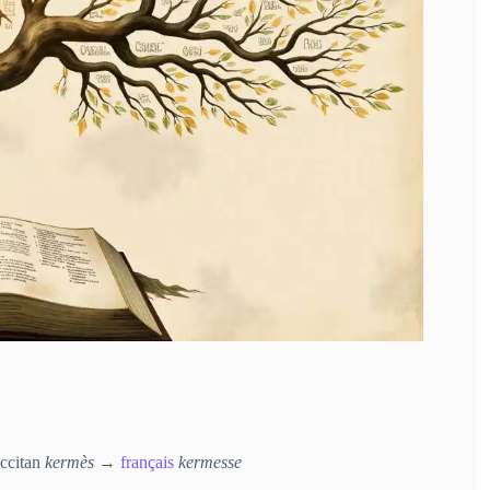
Occitan
kermès
→
français
kermesse