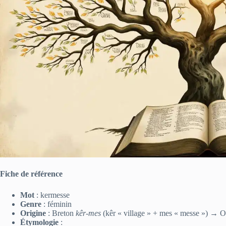
Fiche de référence
Mot
: kermesse
Genre
: féminin
Origine
: Breton
kêr‑mes
(kêr « village » + mes « messe ») → 
Étymologie
: