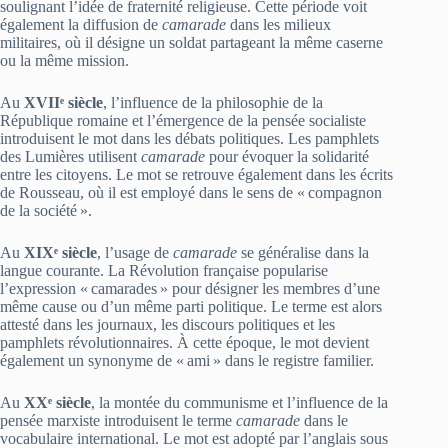
soulignant l’idée de fraternité religieuse. Cette période voit
également la diffusion de
camarade
dans les milieux
militaires, où il désigne un soldat partageant la même caserne
ou la même mission.
Au
XVIIᵉ siècle
, l’influence de la philosophie de la
République romaine et l’émergence de la pensée socialiste
introduisent le mot dans les débats politiques. Les pamphlets
des Lumières utilisent
camarade
pour évoquer la solidarité
entre les citoyens. Le mot se retrouve également dans les écrits
de Rousseau, où il est employé dans le sens de « compagnon
de la société ».
Au
XIXᵉ siècle
, l’usage de
camarade
se généralise dans la
langue courante. La Révolution française popularise
l’expression « camarades » pour désigner les membres d’une
même cause ou d’un même parti politique. Le terme est alors
attesté dans les journaux, les discours politiques et les
pamphlets révolutionnaires. À cette époque, le mot devient
également un synonyme de « ami » dans le registre familier.
Au
XXᵉ siècle
, la montée du communisme et l’influence de la
pensée marxiste introduisent le terme
camarade
dans le
vocabulaire international. Le mot est adopté par l’anglais sous