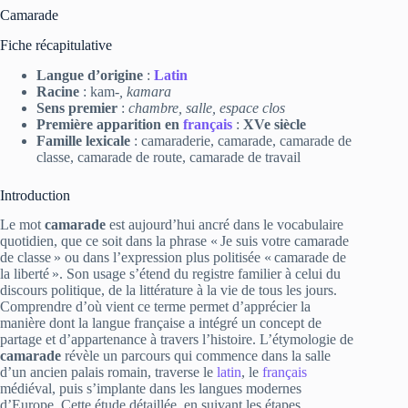
Camarade
Fiche récapitulative
Langue d’origine
:
Latin
Racine
:
kam-
,
kamara
Sens premier
:
chambre, salle, espace clos
Première apparition en
français
:
XVe siècle
Famille lexicale
: camaraderie, camarade, camarade de
classe, camarade de route, camarade de travail
Introduction
Le mot
camarade
est aujourd’hui ancré dans le vocabulaire
quotidien, que ce soit dans la phrase « Je suis votre camarade
de classe » ou dans l’expression plus politisée « camarade de
la liberté ». Son usage s’étend du registre familier à celui du
discours politique, de la littérature à la vie de tous les jours.
Comprendre d’où vient ce terme permet d’apprécier la
manière dont la langue française a intégré un concept de
partage et d’appartenance à travers l’histoire. L’étymologie de
camarade
révèle un parcours qui commence dans la salle
d’un ancien palais romain, traverse le
latin
, le
français
médiéval, puis s’implante dans les langues modernes
d’Europe. Cette étude détaillée, en suivant les étapes