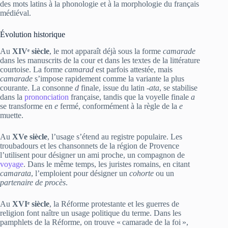
des mots latins à la phonologie et à la morphologie du français
médiéval.
Évolution historique
Au
XIVᵉ siècle
, le mot apparaît déjà sous la forme
camarade
dans les manuscrits de la cour et dans les textes de la littérature
courtoise. La forme
camarad
est parfois attestée, mais
camarade
s’impose rapidement comme la variante la plus
courante. La consonne
d
finale, issue du latin
-ata
, se stabilise
dans la
prononciation
française, tandis que la voyelle finale
a
se transforme en
e
fermé, conformément à la règle de la
e
muette.
Au
XVe siècle
, l’usage s’étend au registre populaire. Les
troubadours et les chansonnets de la région de Provence
l’utilisent pour désigner un ami proche, un compagnon de
voyage
. Dans le même temps, les juristes romains, en citant
camarata
, l’emploient pour désigner un
cohorte
ou un
partenaire de procès
.
Au
XVIᵉ siècle
, la Réforme protestante et les guerres de
religion font naître un usage politique du terme. Dans les
pamphlets de la Réforme, on trouve « camarade de la foi »,