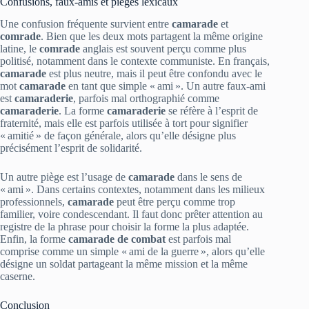
Confusions, faux-amis et pièges lexicaux
Une confusion fréquente survient entre
camarade
et
comrade
. Bien que les deux mots partagent la même origine
latine, le
comrade
anglais est souvent perçu comme plus
politisé, notamment dans le contexte communiste. En français,
camarade
est plus neutre, mais il peut être confondu avec le
mot
camarade
en tant que simple « ami ». Un autre faux‑ami
est
camaraderie
, parfois mal orthographié comme
camaraderie
. La forme
camaraderie
se réfère à l’esprit de
fraternité, mais elle est parfois utilisée à tort pour signifier
« amitié » de façon générale, alors qu’elle désigne plus
précisément l’esprit de solidarité.
Un autre piège est l’usage de
camarade
dans le sens de
« ami ». Dans certains contextes, notamment dans les milieux
professionnels,
camarade
peut être perçu comme trop
familier, voire condescendant. Il faut donc prêter attention au
registre de la phrase pour choisir la forme la plus adaptée.
Enfin, la forme
camarade de combat
est parfois mal
comprise comme un simple « ami de la guerre », alors qu’elle
désigne un soldat partageant la même mission et la même
caserne.
Conclusion