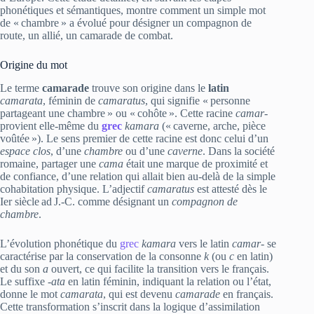
phonétiques et sémantiques, montre comment un simple mot
de « chambre » a évolué pour désigner un compagnon de
route, un allié, un camarade de combat.
Origine du mot
Le terme
camarade
trouve son origine dans le
latin
camarata
, féminin de
camaratus
, qui signifie « personne
partageant une chambre » ou « cohôte ». Cette racine
camar-
provient elle‑même du
grec
kamara
(« caverne, arche, pièce
voûtée »). Le sens premier de cette racine est donc celui d’un
espace clos
, d’une
chambre
ou d’une
caverne
. Dans la société
romaine, partager une
cama
était une marque de proximité et
de confiance, d’une relation qui allait bien au-delà de la simple
cohabitation physique. L’adjectif
camaratus
est attesté dès le
Ier siècle ad J.-C. comme désignant un
compagnon de
chambre
.
L’évolution phonétique du
grec
kamara
vers le latin
camar-
se
caractérise par la conservation de la consonne
k
(ou
c
en latin)
et du son
a
ouvert, ce qui facilite la transition vers le français.
Le suffixe
-ata
en latin féminin, indiquant la relation ou l’état,
donne le mot
camarata
, qui est devenu
camarade
en français.
Cette transformation s’inscrit dans la logique d’assimilation