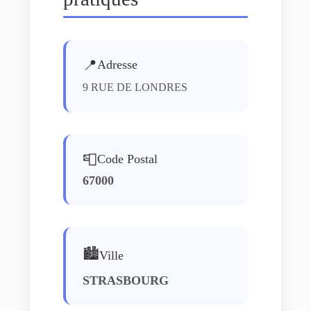
📍
Adresse
9 RUE DE LONDRES
📮
Code Postal
67000
🏙️
Ville
STRASBOURG