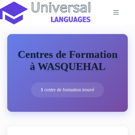
Passer
au
contenu
Centres de Formation
à WASQUEHAL
1
centre de formation trouvé