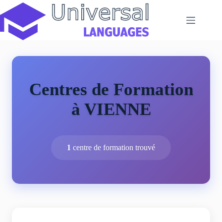
Passer
au
contenu
Centres de Formation
à VIENNE
1
centre de formation trouvé