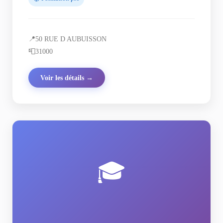
📍
50 RUE D AUBUISSON
📮
31000
Voir les détails →
🎓