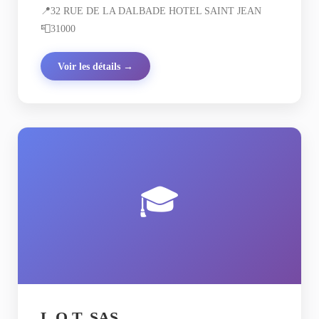
📍
32 RUE DE LA DALBADE HOTEL SAINT JEAN
📮
31000
Voir les détails →
🎓
L.O.T. SAS