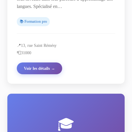
langues. Spécialisé en…
📚 Formation pro
📍
13, rue Saint Rémésy
📮
31000
Voir les détails →
🎓