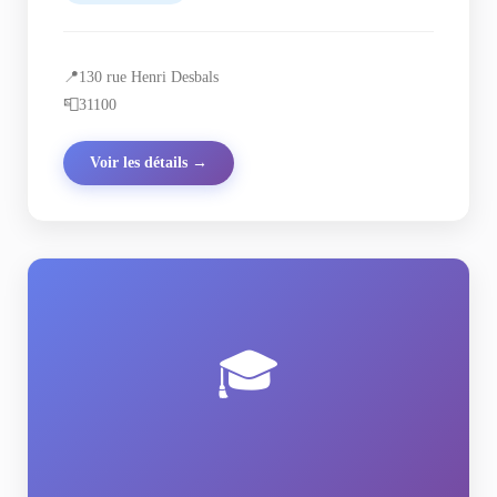
📍
130 rue Henri Desbals
📮
31100
Voir les détails →
🎓