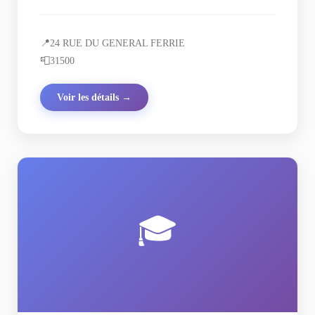
📍
24 RUE DU GENERAL FERRIE
📮
31500
Voir les détails →
🎓