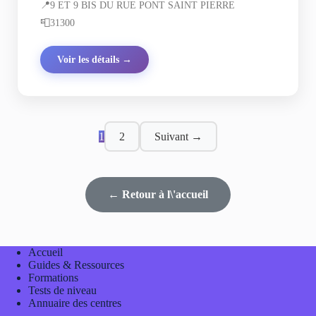
📍
9 ET 9 BIS DU RUE PONT SAINT PIERRE
📮
31300
Voir les détails →
1
2
Suivant →
← Retour à l\'accueil
Accueil
Guides & Ressources
Formations
Tests de niveau
Annuaire des centres