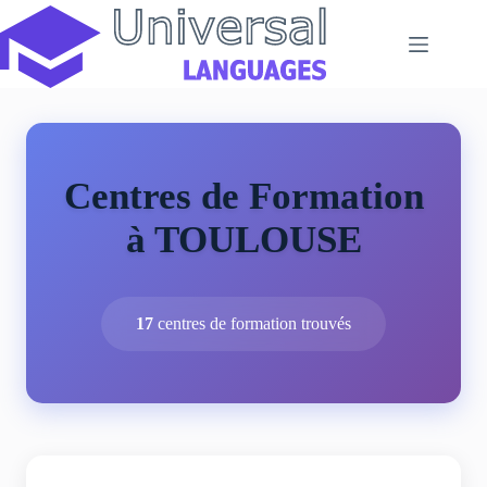
Passer
au
contenu
Centres de Formation
à TOULOUSE
17
centres de formation trouvés