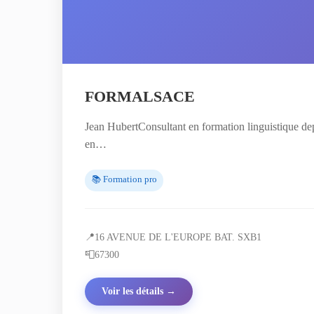
FORMALSACE
Jean HubertConsultant en formation linguistique dep
en…
📚 Formation pro
📍
16 AVENUE DE L'EUROPE BAT. SXB1
📮
67300
Voir les détails →