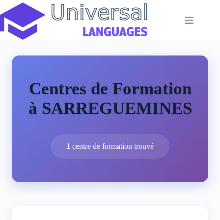
Passer
au
contenu
Centres de Formation
à SARREGUEMINES
1
centre de formation trouvé