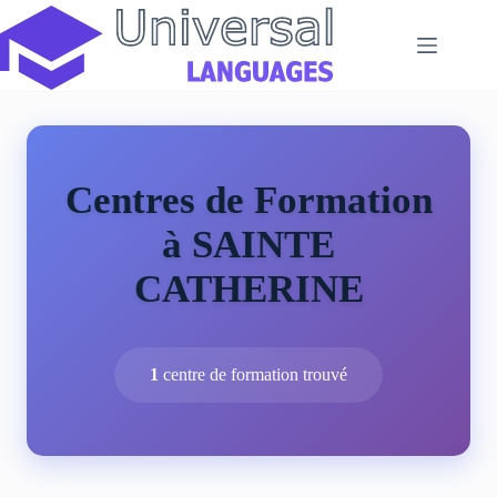
Passer
au
contenu
Centres de Formation
à SAINTE
CATHERINE
1
centre de formation trouvé