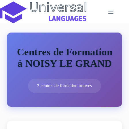
Passer
au
contenu
Centres de Formation
à NOISY LE GRAND
2
centres de formation trouvés