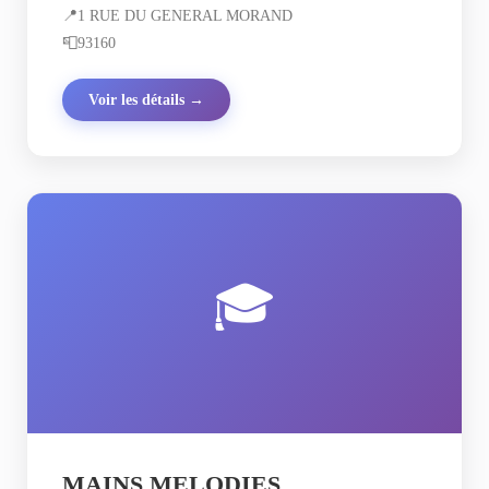
📍
1 RUE DU GENERAL MORAND
📮
93160
Voir les détails →
🎓
MAINS MELODIES