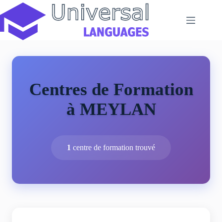
Passer
au
contenu
Centres de Formation
à MEYLAN
1
centre de formation trouvé