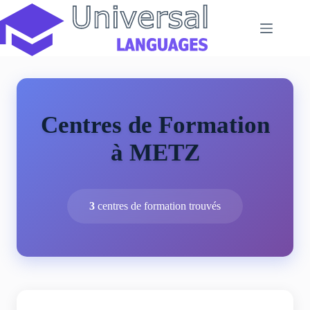
Passer
au
contenu
Centres de Formation
à METZ
3
centres de formation trouvés