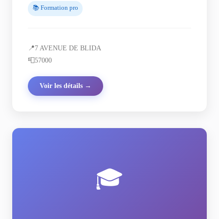
📚 Formation pro
📍
7 AVENUE DE BLIDA
📮
57000
Voir les détails →
🎓