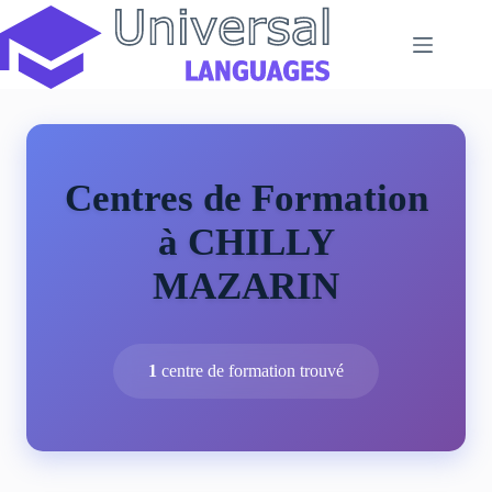
Passer
au
contenu
Centres de Formation
à CHILLY
MAZARIN
1
centre de formation trouvé