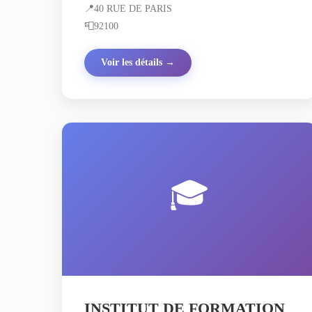
📍
40 RUE DE PARIS
📮
92100
Voir les détails →
🎓
INSTITUT DE FORMATION