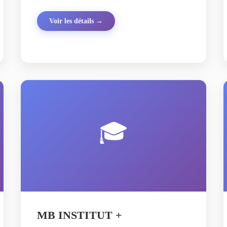
Voir les détails →
🎓
MB INSTITUT +