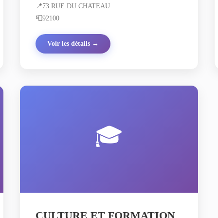
📍
73 RUE DU CHATEAU
📮
92100
Voir les détails →
🎓
CULTURE ET FORMATION