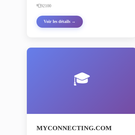
📮
92100
Voir les détails →
🎓
MYCONNECTING.COM