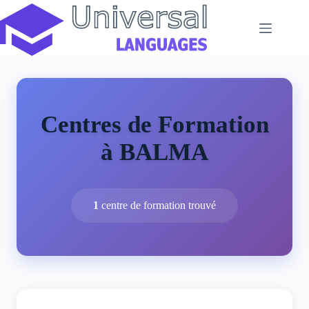
Passer
au
contenu
Centres de Formation
à BALMA
1
centre de formation trouvé