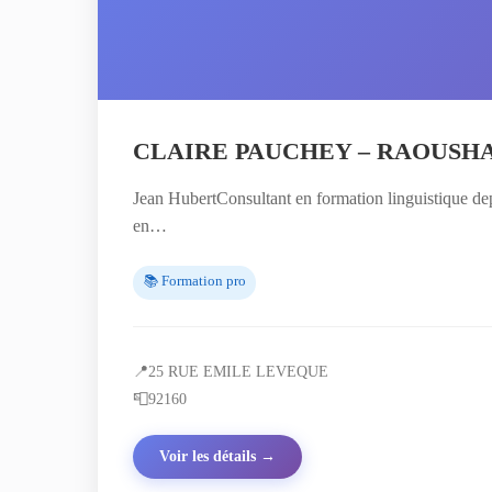
CLAIRE PAUCHEY – RAOUSH
Jean HubertConsultant en formation linguistique dep
en…
📚 Formation pro
📍
25 RUE EMILE LEVEQUE
📮
92160
Voir les détails →