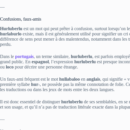
—
Confusions, faux‑amis
Hurluberlu
est un mot qui peut prêter à confusion, surtout lorsqu’on 
hurlaburlo
existe, mais il est généralement utilisé pour signifier un cr
différence de sens peut mener à des malentendus, notamment dans les tra
perdu.
Dans le
portugais
, un terme similaire,
hurluberlu
, est parfois employé
grand public. En
espagnol
, l’expression
hurluberlu
est presque inconn
ou
loco
pour décrire une personne étrange.
Un faux‑ami fréquent est le mot
hullabaloo
en
anglais
, qui signifie « 
première syllabe
hur‑
, ne possède pas la même connotation de folie. C
les traductions ou dans les jeux de mots entre les deux langues.
Il est donc essentiel de distinguer
hurluberlu
de ses semblables, en se r
et son usage, et qu’il n’a pas de traduction littérale exacte dans la plupa
—