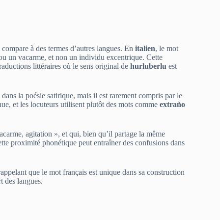
le compare à des termes d’autres langues. En
italien
, le mot
i ou un vacarme, et non un individu excentrique. Cette
ductions littéraires où le sens original de
hurluberlu
est
 dans la poésie satirique, mais il est rarement compris par le
ue, et les locuteurs utilisent plutôt des mots comme
extraño
vacarme, agitation », et qui, bien qu’il partage la même
ette proximité phonétique peut entraîner des confusions dans
appelant que le mot français est unique dans sa construction
rt des langues.