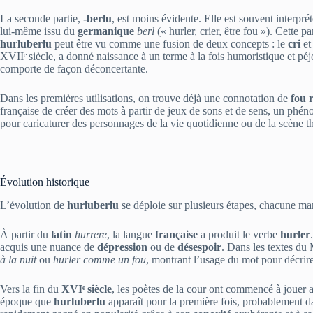
La seconde partie,
‑berlu
, est moins évidente. Elle est souvent interp
lui‑même issu du
germanique
berl
(« hurler, crier, être fou »). Cette p
hurluberlu
peut être vu comme une fusion de deux concepts : le
cri
et 
XVIIᵉ siècle, a donné naissance à un terme à la fois humoristique et péjo
comporte de façon déconcertante.
Dans les premières utilisations, on trouve déjà une connotation de
fou r
française de créer des mots à partir de jeux de sons et de sens, un phéno
pour caricaturer des personnages de la vie quotidienne ou de la scène th
—
Évolution historique
L’évolution de
hurluberlu
se déploie sur plusieurs étapes, chacune m
À partir du
latin
hurrere
, la langue
française
a produit le verbe
hurler
acquis une nuance de
dépression
ou de
désespoir
. Dans les textes d
à la nuit
ou
hurler comme un fou
, montrant l’usage du mot pour décrire
Vers la fin du
XVIᵉ siècle
, les poètes de la cour ont commencé à jouer 
époque que
hurluberlu
apparaît pour la première fois, probablement da