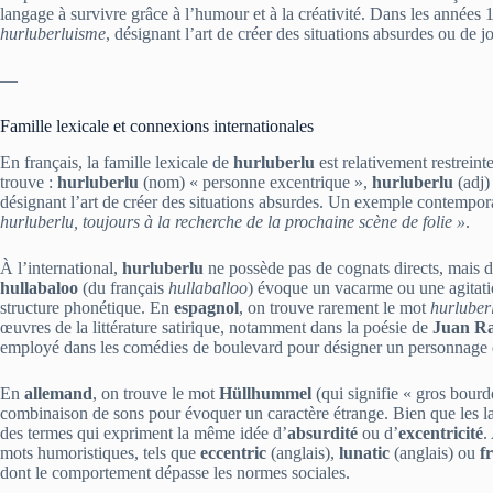
langage à survivre grâce à l’humour et à la créativité. Dans les année
hurluberluisme
, désignant l’art de créer des situations absurdes ou de j
—
Famille lexicale et connexions internationales
En français, la famille lexicale de
hurluberlu
est relativement restreint
trouve :
hurluberlu
(nom) « personne excentrique »,
hurluberlu
(adj)
désignant l’art de créer des situations absurdes. Un exemple contempora
hurluberlu, toujours à la recherche de la prochaine scène de folie »
.
À l’international,
hurluberlu
ne possède pas de cognats directs, mais d
hullabaloo
(du français
hullaballoo
) évoque un vacarme ou une agitati
structure phonétique. En
espagnol
, on trouve rarement le mot
hurluber
œuvres de la littérature satirique, notamment dans la poésie de
Juan R
employé dans les comédies de boulevard pour désigner un personnage ex
En
allemand
, on trouve le mot
Hüllhummel
(qui signifie « gros bour
combinaison de sons pour évoquer un caractère étrange. Bien que les l
des termes qui expriment la même idée d’
absurdité
ou d’
excentricité
.
mots humoristiques, tels que
eccentric
(anglais),
lunatic
(anglais) ou
f
dont le comportement dépasse les normes sociales.