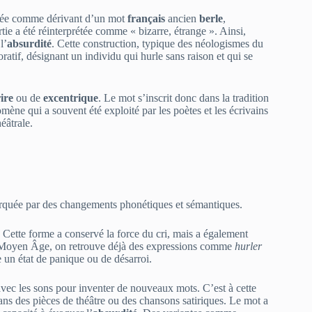
rétée comme dérivant d’un mot
français
ancien
berle
,
artie a été réinterprétée comme « bizarre, étrange ». Ainsi,
l’
absurdité
. Cette construction, typique des néologismes du
ratif, désignant un individu qui hurle sans raison et qui se
ire
ou de
excentrique
. Le mot s’inscrit donc dans la tradition
mène qui a souvent été exploité par les poètes et les écrivains
éâtrale.
arquée par des changements phonétiques et sémantiques.
. Cette forme a conservé la force du cri, mais a également
u Moyen Âge, on retrouve déjà des expressions comme
hurler
 un état de panique ou de désarroi.
avec les sons pour inventer de nouveaux mots. C’est à cette
ns des pièces de théâtre ou des chansons satiriques. Le mot a