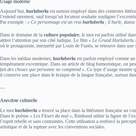
Usage moderne
Aujourd’hui,
hurluberlu
est surtout employé dans des contextes littéra
l’entend rarement, sauf lorsqu’un locuteur souhaite souligner l’excentri
Par exemple :
« Ce personnage est un vrai
hurluberlu
; il hurle, danse
Dans le domaine de la
culture populaire
, le mot est parfois utilisé dan
attirer l’attention par son côté ludique. Le film
« Le Grand Hurluberlu 
où le protagoniste, interprété par Louis de Funès, se retrouve dans une 
Dans les médias modernes,
hurluberlu
est parfois employé comme un t
tempérament excentrique. Dans un article de blog humoristique, on peut
fait des choses que personne ne comprend »
. Ce type d’usage montre q
il conserve une place dans le lexique de la langue française, surtout dans 
—
Anecdote culturelle
Le mot
hurluberlu
a trouvé sa place dans la littérature française au 
Dans le poème
« Les Fleurs du mal »
, Rimbaud utilise la figure de l’e
l’esprit rebelle et sans contraintes. Cette utilisation a renforcé la percep
artistique et de la rupture avec les conventions sociales.