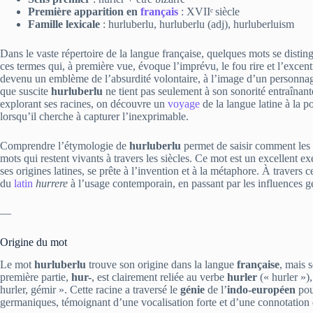
Première apparition en
français
: XVIIᵉ siècle
Famille lexicale
: hurluberlu, hurluberlu (adj), hurluberluism
Dans le vaste répertoire de la langue française, quelques mots se distingu
ces termes qui, à première vue, évoque l’imprévu, le fou rire et l’excentr
devenu un emblème de l’absurdité volontaire, à l’image d’un personnage 
que suscite
hurluberlu
ne tient pas seulement à son sonorité entraînante
explorant ses racines, on découvre un
voyage
de la langue latine à la po
lorsqu’il cherche à capturer l’inexprimable.
Comprendre l’étymologie de
hurluberlu
permet de saisir comment les 
mots qui restent vivants à travers les siècles. Ce mot est un excellent ex
ses origines latines, se prête à l’invention et à la métaphore. À travers 
du
latin
hurrere
à l’usage contemporain, en passant par les influences g
—
Origine du mot
Le mot
hurluberlu
trouve son origine dans la langue
française
, mais 
première partie,
hur-
, est clairement reliée au verbe
hurler
(« hurler »)
hurler, gémir ». Cette racine a traversé le
génie
de l’
indo-européen
pou
germaniques, témoignant d’une vocalisation forte et d’une connotation d