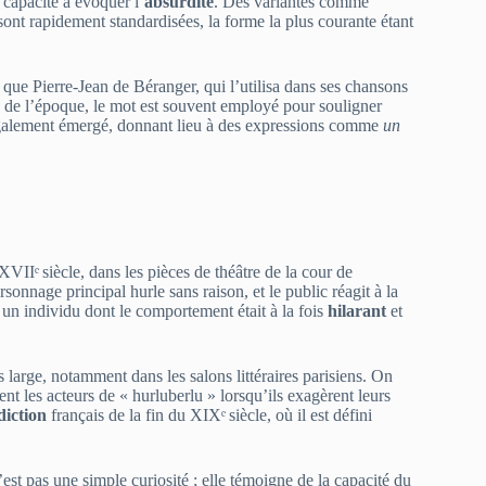
 capacité à évoquer l’
absurdité
. Des variantes comme
 sont rapidement standardisées, la forme la plus courante étant
s que Pierre‑Jean de Béranger, qui l’utilisa dans ses chansons
re de l’époque, le mot est souvent employé pour souligner
également émergé, donnant lieu à des expressions comme
un
XVIIᵉ siècle, dans les pièces de théâtre de la cour de
ersonnage principal hurle sans raison, et le public réagit à la
re un individu dont le comportement était à la fois
hilarant
et
us large, notamment dans les salons littéraires parisiens. On
ent les acteurs de « hurluberlu » lorsqu’ils exagèrent leurs
diction
français de la fin du XIXᵉ siècle, où il est défini
’est pas une simple curiosité ; elle témoigne de la capacité du