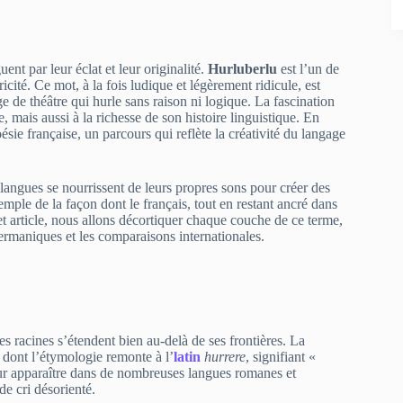
ent par leur éclat et leur originalité.
Hurluberlu
est l’un de
icité. Ce mot, à la fois ludique et légèrement ridicule, est
de théâtre qui hurle sans raison ni logique. La fascination
, mais aussi à la richesse de son histoire linguistique. En
ésie française, un parcours qui reflète la créativité du langage
langues se nourrissent de leurs propres sons pour créer des
emple de la façon dont le français, tout en restant ancré dans
cet article, nous allons décortiquer chaque couche de ce terme,
ermaniques et les comparaisons internationales.
ses racines s’étendent bien au-delà de ses frontières. La
, dont l’étymologie remonte à l’
latin
hurrere
, signifiant «
r apparaître dans de nombreuses langues romanes et
e cri désorienté.