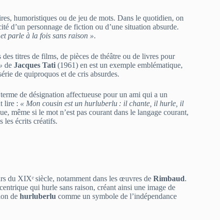
ires, humoristiques ou de jeu de mots. Dans le quotidien, on
cité d’un personnage de fiction ou d’une situation absurde.
 et parle à la fois sans raison »
.
s des titres de films, de pièces de théâtre ou de livres pour
»
de
Jacques Tati
(1961) en est un exemple emblématique,
série de quiproquos et de cris absurdes.
erme de désignation affectueuse pour un ami qui a un
 lire :
« Mon cousin est un hurluberlu : il chante, il hurle, il
ue, même si le mot n’est pas courant dans le langage courant,
les écrits créatifs.
cours du XIXᵉ siècle, notamment dans les œuvres de
Rimbaud
.
xcentrique qui hurle sans raison, créant ainsi une image de
tion de
hurluberlu
comme un symbole de l’indépendance