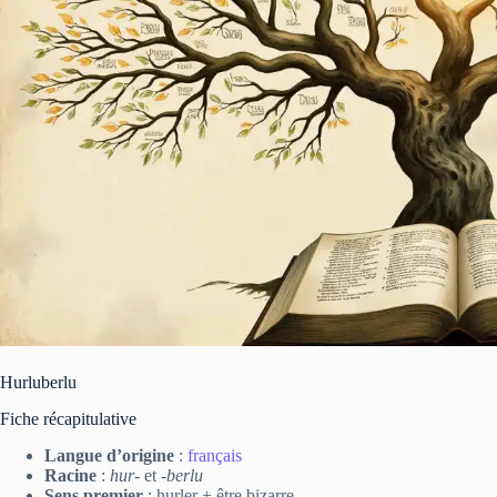
Hurluberlu
Fiche récapitulative
Langue d’origine
:
français
Racine
:
hur-
et
-berlu
Sens premier
: hurler + être bizarre