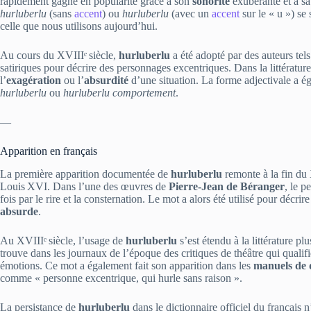
rapidement gagné en popularité grâce à son
sonorité
exubérante et à sa
hurluberlu
(sans
accent
) ou
hurluberlu
(avec un
accent
sur le « u ») se
celle que nous utilisons aujourd’hui.
Au cours du XVIIIᵉ siècle,
hurluberlu
a été adopté par des auteurs tel
satiriques pour décrire des personnages excentriques. Dans la littératu
l’
exagération
ou l’
absurdité
d’une situation. La forme adjectivale a 
hurluberlu
ou
hurluberlu comportement
.
—
Apparition en français
La première apparition documentée de
hurluberlu
remonte à la fin du 
Louis XVI. Dans l’une des œuvres de
Pierre‑Jean de Béranger
, le p
fois par le rire et la consternation. Le mot a alors été utilisé pour décri
absurde
.
Au XVIIIᵉ siècle, l’usage de
hurluberlu
s’est étendu à la littérature pl
trouve dans les journaux de l’époque des critiques de théâtre qui qualifi
émotions. Ce mot a également fait son apparition dans les
manuels de 
comme « personne excentrique, qui hurle sans raison ».
La persistance de
hurluberlu
dans le dictionnaire officiel du français n