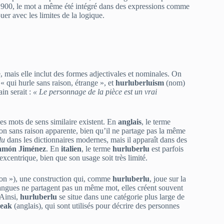
s 1900, le mot a même été intégré dans des expressions comme
ouer avec les limites de la logique.
e, mais elle inclut des formes adjectivales et nominales. On
 « qui hurle sans raison, étrange », et
hurluberluism
(nom)
in serait :
« Le personnage de la pièce est un vrai
es mots de sens similaire existent. En
anglais
, le terme
on sans raison apparente, bien qu’il ne partage pas la même
lu
dans les dictionnaires modernes, mais il apparaît dans des
amón Jiménez
. En
italien
, le terme
hurluberlu
est parfois
centrique, bien que son usage soit très limité.
don »), une construction qui, comme
hurluberlu
, joue sur la
angues ne partagent pas un même mot, elles créent souvent
 Ainsi,
hurluberlu
se situe dans une catégorie plus large de
reak
(anglais), qui sont utilisés pour décrire des personnes