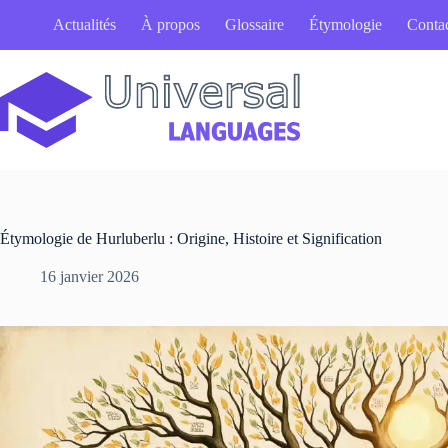
Passer
Actualités
À propos
Glossaire
Étymologie
Conta
au
contenu
Étymologie de Hurluberlu : Origine, Histoire et Signification
16 janvier 2026