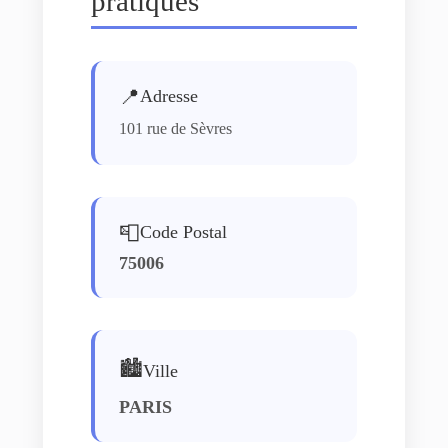
pratiques
📍
Adresse
101 rue de Sèvres
📮
Code Postal
75006
🏙️
Ville
PARIS