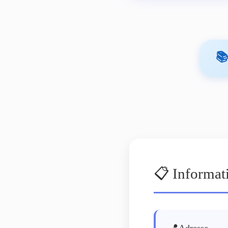

📋 Informat
📍
Adresse