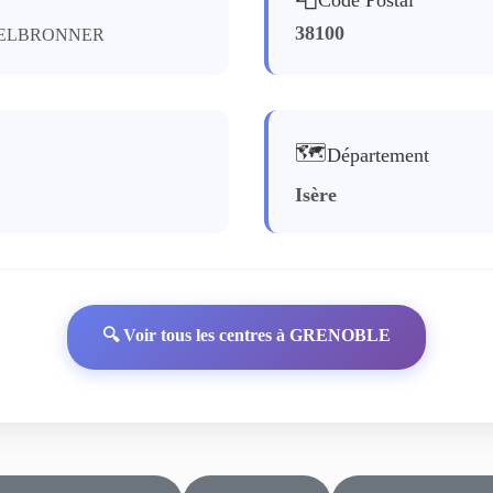
38100
HELBRONNER
🗺️
Département
Isère
🔍 Voir tous les centres à GRENOBLE