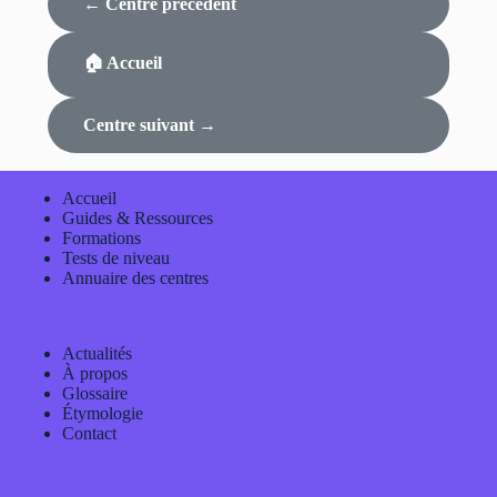
← Centre précédent
🏠 Accueil
Centre suivant →
Accueil
Guides & Ressources
Formations
Tests de niveau
Annuaire des centres
Actualités
À propos
Glossaire
Étymologie
Contact