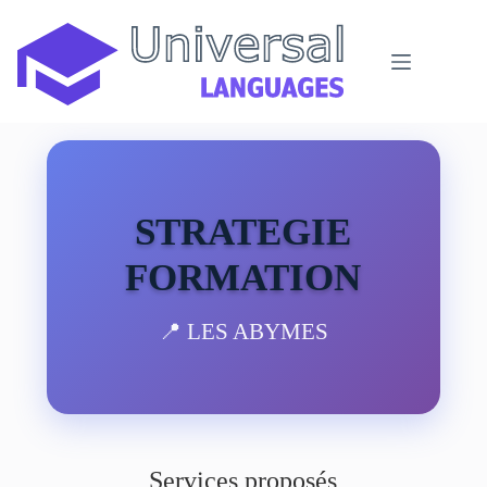
Passer
au
contenu
STRATEGIE
FORMATION
📍 LES ABYMES
Services proposés