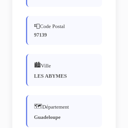
📮
Code Postal
97139
🏙️
Ville
LES ABYMES
🗺️
Département
Guadeloupe