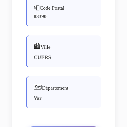
📮
Code Postal
83390
🏙️
Ville
CUERS
🗺️
Département
Var