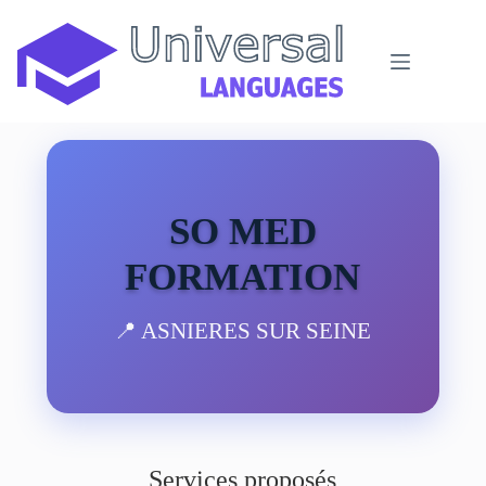
Passer
au
contenu
SO MED
FORMATION
📍 ASNIERES SUR SEINE
Services proposés