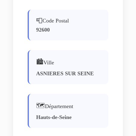
📮
Code Postal
92600
🏙️
Ville
ASNIERES SUR SEINE
🗺️
Département
Hauts-de-Seine