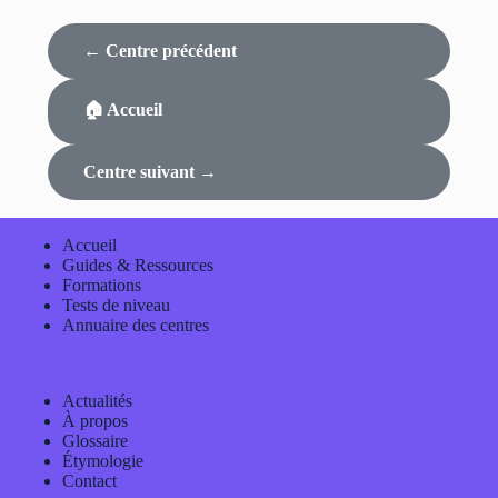
← Centre précédent
🏠 Accueil
Centre suivant →
Accueil
Guides & Ressources
Formations
Tests de niveau
Annuaire des centres
Actualités
À propos
Glossaire
Étymologie
Contact