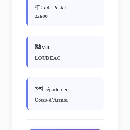
📮
Code Postal
22600
🏙️
Ville
LOUDEAC
🗺️
Département
Côtes-d'Armor