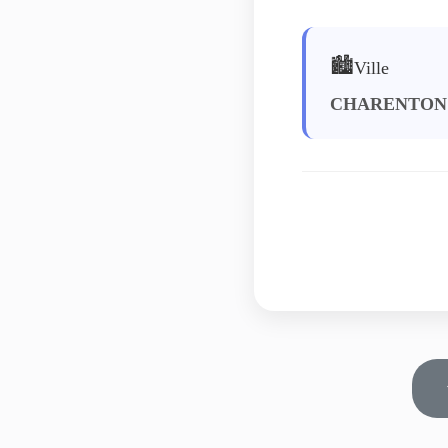
🏙️
Ville
CHARENTON