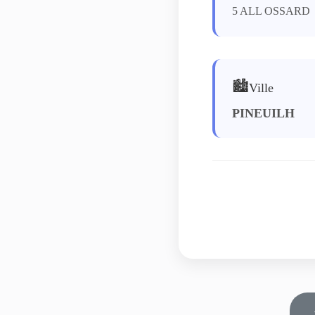
5 ALL OSSARD
🏙️
Ville
PINEUILH