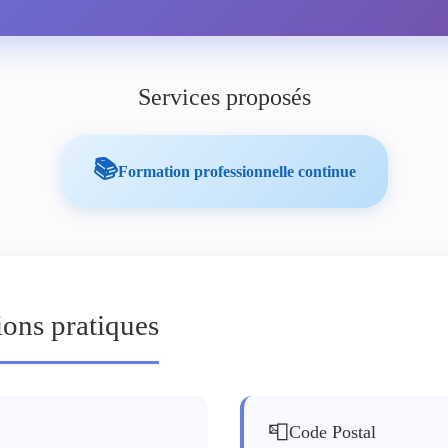
Services proposés
📚
Formation professionnelle continue
ions pratiques
📮
Code Postal