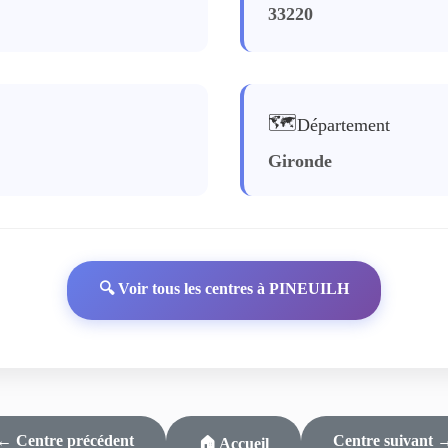
33220
🗺️
Département
Gironde
🔍 Voir tous les centres à PINEUILH
← Centre précédent
Centre suivant 
🏠 Accueil