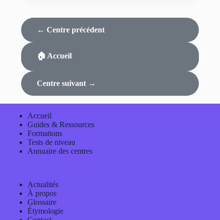
← Centre précédent
🏠 Accueil
Centre suivant →
Accueil
Guides & Ressources
Formations
Tests de niveau
Annuaire des centres
Actualités
À propos
Glossaire
Étymologie
Contact