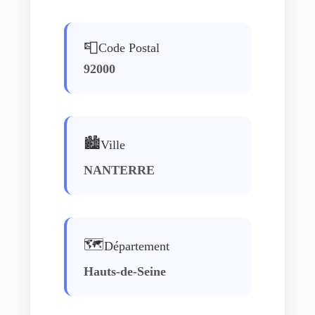
📮
Code Postal
92000
🏙️
Ville
NANTERRE
🗺️
Département
Hauts-de-Seine