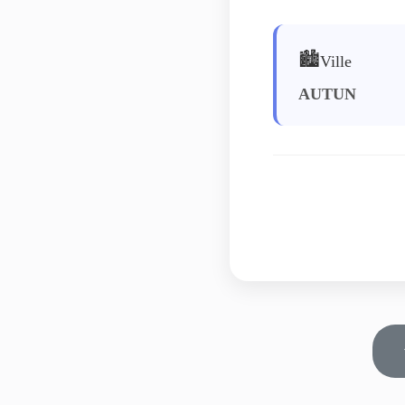
🏙️
Ville
AUTUN