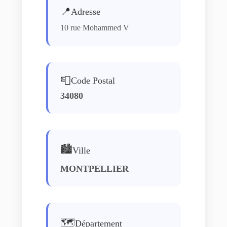
📍
Adresse
10 rue Mohammed V
📮
Code Postal
34080
🏙️
Ville
MONTPELLIER
🗺️
Département