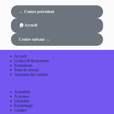
← Centre précédent
🏠 Accueil
Centre suivant →
Accueil
Guides & Ressources
Formations
Tests de niveau
Annuaire des centres
Actualités
À propos
Glossaire
Étymologie
Contact