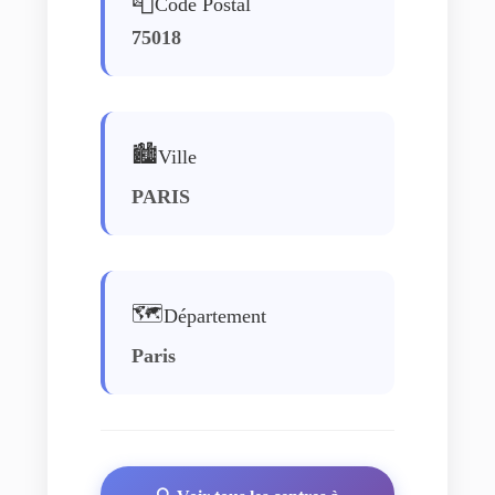
📮
Code Postal
75018
🏙️
Ville
PARIS
🗺️
Département
Paris