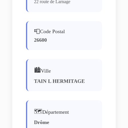
22 route de Larnage
📮
Code Postal
26600
🏙️
Ville
TAIN L HERMITAGE
🗺️
Département
Drôme