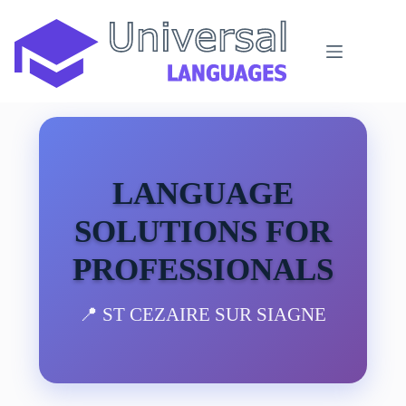
Passer
au
contenu
LANGUAGE
SOLUTIONS FOR
PROFESSIONALS
📍 ST CEZAIRE SUR SIAGNE