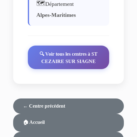
🗺️
Département
Alpes-Maritimes
🔍 Voir tous les centres à ST
CEZAIRE SUR SIAGNE
← Centre précédent
🏠 Accueil