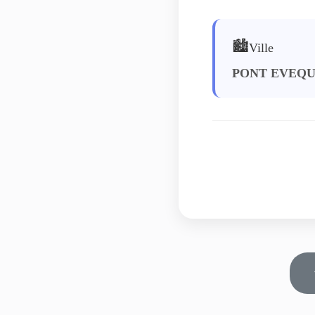
🏙️
Ville
PONT EVEQ