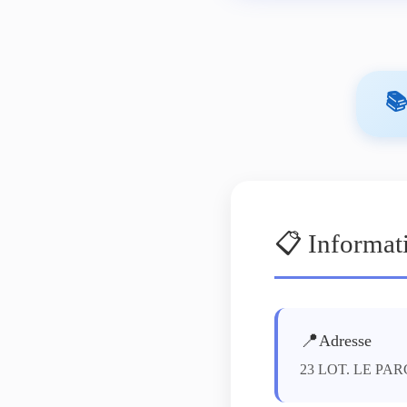

📋 Informat
📍
Adresse
23 LOT. LE PA