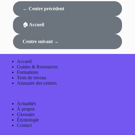
← Centre précédent
🏠 Accueil
Centre suivant →
Accueil
Guides & Ressources
Formations
Tests de niveau
Annuaire des centres
Actualités
À propos
Glossaire
Étymologie
Contact