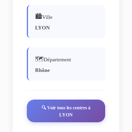
🏙️
Ville
LYON
🗺️
Département
Rhône
🔍 Voir tous les centres à
LYON