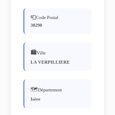
📮
Code Postal
38290
🏙️
Ville
LA VERPILLIERE
🗺️
Département
Isère