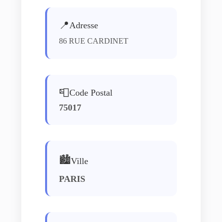
📍
Adresse
86 RUE CARDINET
📮
Code Postal
75017
🏙️
Ville
PARIS