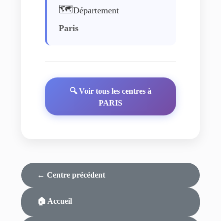
🗺️
Département
Paris
🔍 Voir tous les centres à
PARIS
← Centre précédent
🏠 Accueil