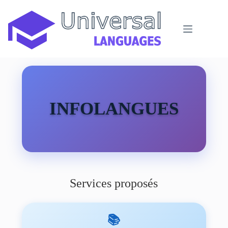
Passer
au
contenu
INFOLANGUES
Services proposés
📚