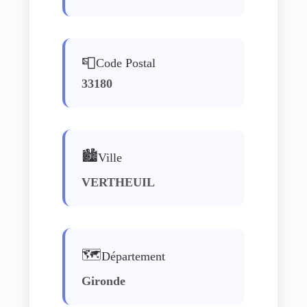
📮
Code Postal
33180
🏙️
Ville
VERTHEUIL
🗺️
Département
Gironde