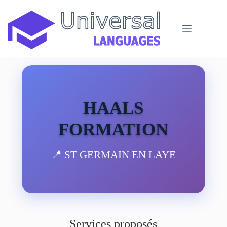
Passer
au
contenu
HAALS
FORMATION
📍 ST GERMAIN EN LAYE
Services proposés