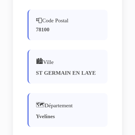
📮
Code Postal
78100
🏙️
Ville
ST GERMAIN EN LAYE
🗺️
Département
Yvelines